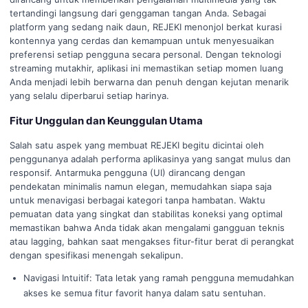
tertandingi langsung dari genggaman tangan Anda. Sebagai
platform yang sedang naik daun, REJEKI menonjol berkat kurasi
kontennya yang cerdas dan kemampuan untuk menyesuaikan
preferensi setiap pengguna secara personal. Dengan teknologi
streaming mutakhir, aplikasi ini memastikan setiap momen luang
Anda menjadi lebih berwarna dan penuh dengan kejutan menarik
yang selalu diperbarui setiap harinya.
Fitur Unggulan dan Keunggulan Utama
Salah satu aspek yang membuat REJEKI begitu dicintai oleh
penggunanya adalah performa aplikasinya yang sangat mulus dan
responsif. Antarmuka pengguna (UI) dirancang dengan
pendekatan minimalis namun elegan, memudahkan siapa saja
untuk menavigasi berbagai kategori tanpa hambatan. Waktu
pemuatan data yang singkat dan stabilitas koneksi yang optimal
memastikan bahwa Anda tidak akan mengalami gangguan teknis
atau lagging, bahkan saat mengakses fitur-fitur berat di perangkat
dengan spesifikasi menengah sekalipun.
Navigasi Intuitif: Tata letak yang ramah pengguna memudahkan
akses ke semua fitur favorit hanya dalam satu sentuhan.